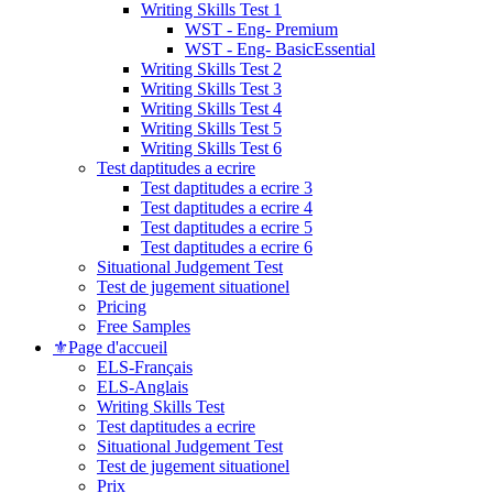
Writing Skills Test 1
WST - Eng- Premium
WST - Eng- BasicEssential
Writing Skills Test 2
Writing Skills Test 3
Writing Skills Test 4
Writing Skills Test 5
Writing Skills Test 6
Test daptitudes a ecrire
Test daptitudes a ecrire 3
Test daptitudes a ecrire 4
Test daptitudes a ecrire 5
Test daptitudes a ecrire 6
Situational Judgement Test
Test de jugement situationel
Pricing
Free Samples
⚜️Page d'accueil
ELS-Français
ELS-Anglais
Writing Skills Test
Test daptitudes a ecrire
Situational Judgement Test
Test de jugement situationel
Prix