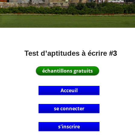
Test d’aptitudes à écrire
#
3
échantillons gratuits
Acceuil
se connecter
s'inscrire